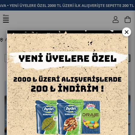
A • YENİ ÜYELERE ÖZEL 2000 TL ÜZERİ İLK ALIŞVERİŞTE SEPETTE 200 TL
Menu
0
×
Anasayfa
Blog
Ara
FAYDALI BİLGİLER