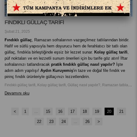
FINDIKLI GÜLLAÇ TARİFİ
Şubat 21, 2025
Fındıklı güllaç
, Ramazan sofralarının vazgeçilmez tatlılarından biridir.
Hafif ve sütlü yapısıyla hem doyurucu hem de ferahlatıcı bir tatlı olan
güllaç, fındıkla birleştiğinde eşsiz bir lezzet sunar.
Kolay güllaç tarifi
,
püf noktaları ve en lezzetli sunum önerileri için bu tarife göz atın! İftar
sofralarınızı tatlandıracak
pratik fındıklı güllaç nasıl yapılır?
İşte
adım adım yapılışı!
Aydın Kuruyemiş
'in taze ve doğal file fındık ve
pirinç fındık ürünleriyle güllaçınızı lezzetlendirin.
Fındıklı güllaç tarifi, Kolay güllaç tarifi, Güllaç nasıl yapılır?, Ramazan tatlıları, Sütlü tatlı tarifleri, Pratik güllaç tarifi, Fındıklı tatlılar, İftar tatlısı önerileri, Güllaç yapımı, En lezzetli güllaç tarifi
Devamını oku
<
1
...
15
16
17
18
19
20
21
22
23
24
...
26
>