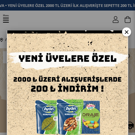
• YENİ ÜYELERE ÖZEL 2000 TL ÜZERİ İLK ALIŞVERİŞTE SEPETTE 200 TL 
Menu
0
×
Anasayfa
AVANTAJLI SETLER
Maksi Kuruyemiş Seti 1kg X 4 Paket