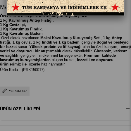
Maksi Kuruyemiş Seti 1kg X 4 Paket
Özel Maksi İftariyelik Kavrulmuş Kuruyemiş Seti
1 kg Kavrulmuş Antep Fıstığı,
1 Kg Ceviz içi,
1 Kg Kavrulmuş Fındık,
1 Kg Kavrulmuş Badem
Özel olarak hazırlanan
Maksi Kavrulmuş Kuruyemiş Seti
,
1 kg Antep
fıstığı, 1 kg ceviz, 1 kg fındık ve 1 kg badem
içeriğiyle
doğal ve besleyici
bir lezzet
sunar.
Yüksek protein ve lif kaynağı
olan bu özel karışım,
enerji
verici ve doyurucu bir atıştırmalık
olarak tüketilebilir.
Glutensiz, katkısız
ve sağlıklı
içeriğiyle, mükemmel bir seçenektir.
Premium kalitede
kavrulmuş kuruyemişlerden
oluşan bu set,
lezzetli ve doyurucu
ürünlerimiz ile
özenle hazırlanmıştır.
(PRK150017)
YORUM YAZ
ÜRÜN ÖZELLIKLERI