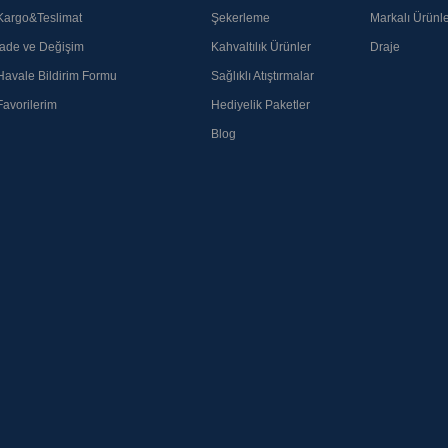
Kargo&Teslimat
Şekerleme
Markalı Ürünle
İade ve Değişim
Kahvaltılık Ürünler
Draje
Havale Bildirim Formu
Sağlıklı Atıştırmalar
Favorilerim
Hediyelik Paketler
Blog