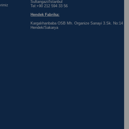
Sultangazi/İstanbul
rimiz
Tel:+90 212 594 33 56
Hendek Fabrika:
Kargalıhanbaba OSB Mh. Organize Sanayi 3.Sk. No:14
Hendek/Sakarya