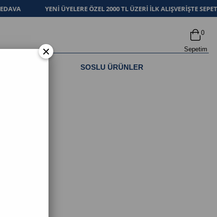
DAVA
YENİ ÜYELERE ÖZEL 2000 TL ÜZERİ İLK ALIŞVERİŞTE SEPETT
0
×
Sepetim
KAHVALTILIK
SOSLU ÜRÜNLER