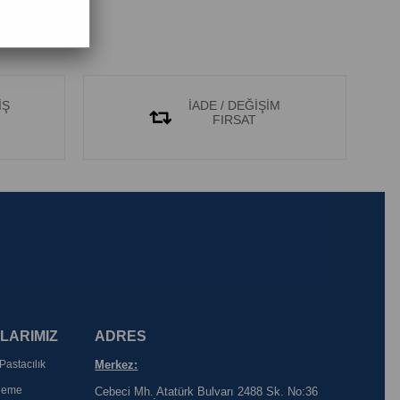
İŞ
İADE / DEĞİŞİM
FIRSAT
LARIMIZ
ADRES
Pastacılık
Merkez:
rleme
Cebeci Mh. Atatürk Bulvarı 2488 Sk. No:36