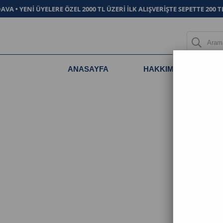
A • YENİ ÜYELERE ÖZEL 2000 TL ÜZERİ İLK ALIŞVERİŞTE SEPETTE 200 T
ANASAYFA
HAKKIMIZDA