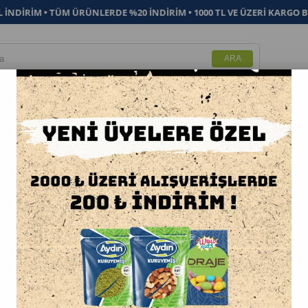
L İNDİRİM • TÜM ÜRÜNLERDE %20 İNDİRİM • 1000 TL VE ÜZERİ KARGO BE
KURUYEMİŞ
PASTACILIK
DRAJE